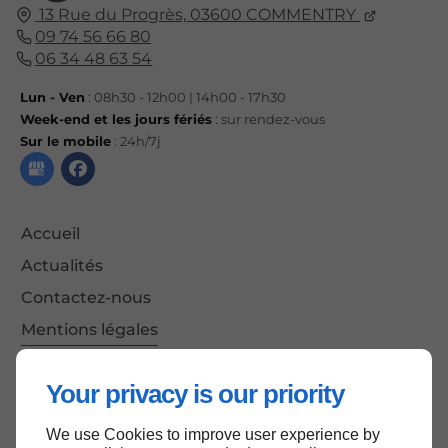
13 Rue du Progrès,
03600
COMMENTRY
09 74 56 66 80
06 34 48 63 54
Lun - Ven
: 08h30 - 12h00 | 14h00 - 17h30
Week-end et les jours fériés
: sur rendez-vous
Sur le mobile
: 24h/7j
Accueil
Actualités
Contactez-nous
Mentions légales
Plan du site
Your privacy is our priority
We use Cookies to improve user experience by