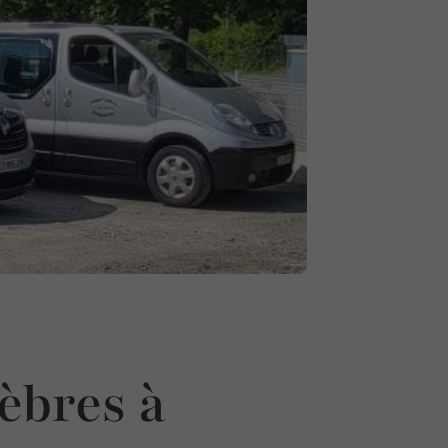
èbres à