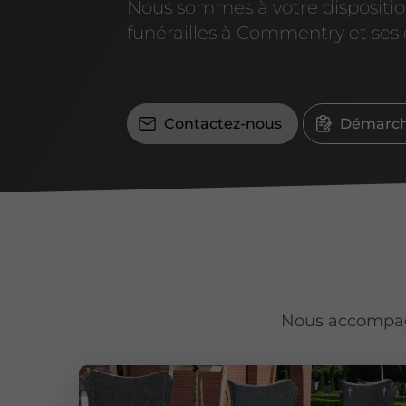
Nous sommes à votre dispositio
funérailles à Commentry et ses 
Contactez-nous
Démarch
Nous accompagn