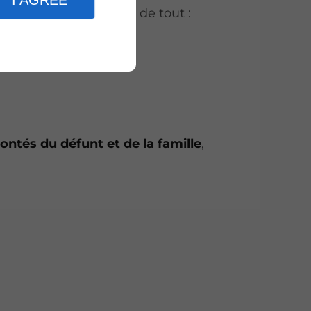
I AGREE
ous nous occuperons de tout :
ontés du défunt et de la famille
,