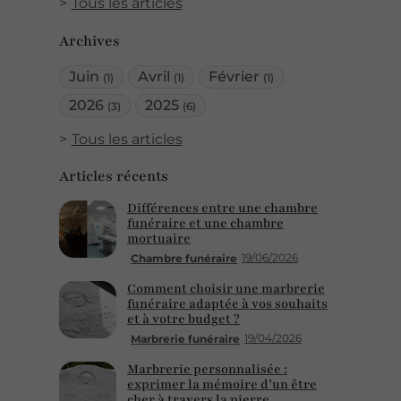
Tous les articles
Archives
Juin
Avril
Février
(1)
(1)
(1)
2026
2025
(3)
(6)
Tous les articles
Articles récents
Différences entre une chambre
funéraire et une chambre
mortuaire
19/06/2026
Chambre funéraire
Comment choisir une marbrerie
funéraire adaptée à vos souhaits
et à votre budget ?
19/04/2026
Marbrerie funéraire
Marbrerie personnalisée :
exprimer la mémoire d’un être
cher à travers la pierre