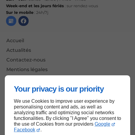
Week-end et les jours fériés
: sur rendez-vous
Sur le mobile
: 24h/7j
Accueil
Actualités
Contactez-nous
Mentions légales
Plan du site
Your privacy is our priority
We use Cookies to improve user experience by
Haut de page
personalising content and ads, as well as
analyzing traffic and optimizing social networks
functionalities. By clicking "I Agree" you consent to
the use of Cookies from our providers
Google
Facebook
.